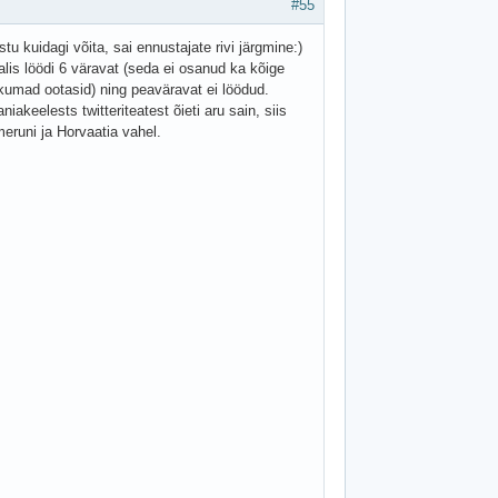
#55
tu kuidagi võita, sai ennustajate rivi järgmine:)
alis löödi 6 väravat (seda ei osanud ka kõige
ikumad ootasid) ning peaväravat ei löödud.
akeelests twitteriteatest õieti aru sain, siis
meruni ja Horvaatia vahel.