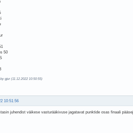
6
5
i
u
ur
51
s 50
VS
3
 by gjur (11.12.2022 10:50:55)
22 10:51:56
tasin juhendist väikese vasturääkivuse jagatavat punktide osas finaali pääsej