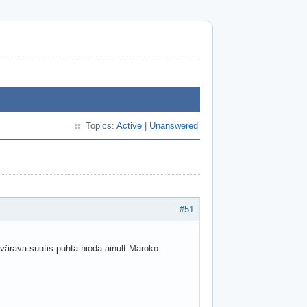
Topics:
Active
|
Unanswered
#51
värava suutis puhta hioda ainult Maroko.