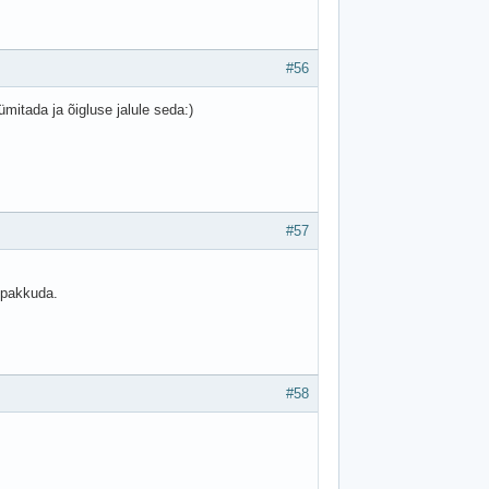
#56
mitada ja õigluse jalule seda:)
#57
i pakkuda.
#58