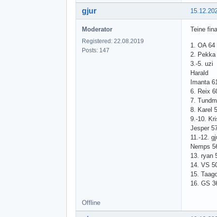
gjur
15.12.20
Moderator
Teine fin
Registered: 22.08.2019
1. OA 64
Posts: 147
2. Pekka
3.-5. uzi
Harald
Imanta 6
6. Reix 6
7. Tundm
8. Karel 
9.-10. Kri
Jesper 5
11.-12. gj
Nemps 5
13. ryan 
14. VS 5
15. Taag
16. GS 3
Offline