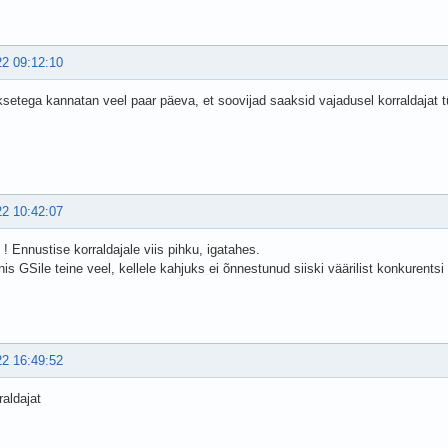
22 09:12:10
etega kannatan veel paar päeva, et soovijad saaksid vajadusel korraldajat tü
22 10:42:07
 ! Ennustise korraldajale viis pihku, igatahes.
nis GSile teine veel, kellele kahjuks ei õnnestunud siiski väärilist konkurents
22 16:49:52
raldajat