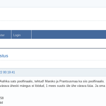
ster
Login
stus
22 00:19:41
afrika sats poolfinaalis, tehtud! Maroko ja Prantsusmaa ka siis poolfinaalis.
 värava üheski mängus ei löödud, 1 mees suutis üle ühe värava lüüa. Ja oma 
 58
ald