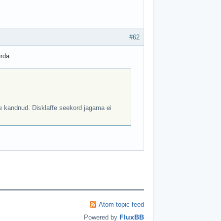
#62
urda.
üle kandnud. Disklaffe seekord jagama ei
Atom topic feed
FluxBB
Powered by