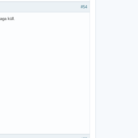
#54
aga küll.