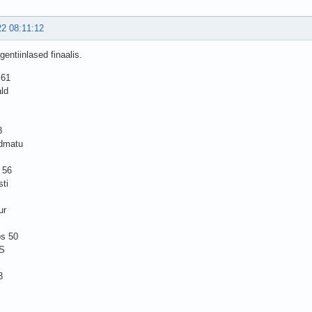
22 08:11:12
rgentiinlased finaalis.
 61
ald
8
ndmatu
 56
sti
ur
s 50
VS
3