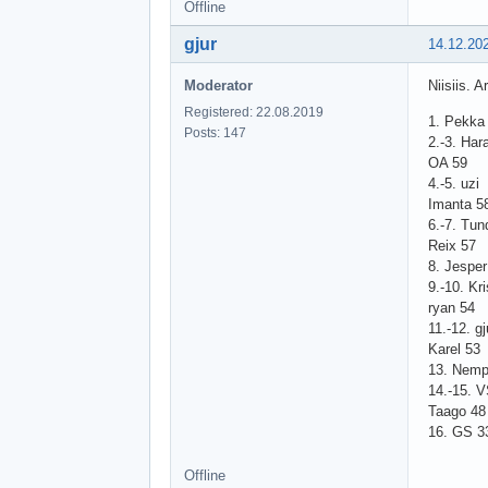
Offline
gjur
14.12.20
Moderator
Niisiis. A
Registered: 22.08.2019
1. Pekka
Posts: 147
2.-3. Har
OA 59
4.-5. uzi
Imanta 5
6.-7. Tu
Reix 57
8. Jesper
9.-10. Kri
ryan 54
11.-12. gj
Karel 53
13. Nemp
14.-15. 
Taago 48
16. GS 3
Offline