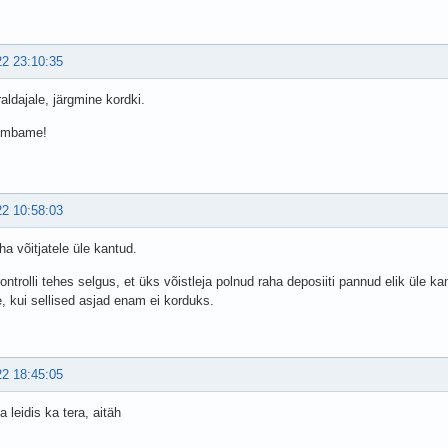
22 23:10:35
raldajale, järgmine kordki.
embame!
22 10:58:03
aha võitjatele üle kantud.
ontrolli tehes selgus, et üks võistleja polnud raha deposiiti pannud elik üle 
e, kui sellised asjad enam ei korduks.
22 18:45:05
 leidis ka tera, aitäh