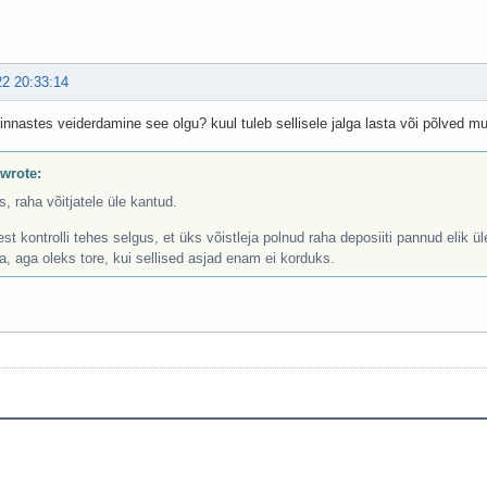
22 20:33:14
kinnastes veiderdamine see olgu? kuul tuleb sellisele jalga lasta või põlved m
 wrote:
is, raha võitjatele üle kantud.
st kontrolli tehes selgus, et üks võistleja polnud raha deposiiti pannud elik 
, aga oleks tore, kui sellised asjad enam ei korduks.