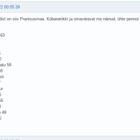
22 00:05:39
alist on siis Prantsusmaa. Kübaratrikki ja omaväravat me näinud, ühte pennut 
 63
1
0
atu 59
58
sti
7
ur
6
55
0
o 49
6