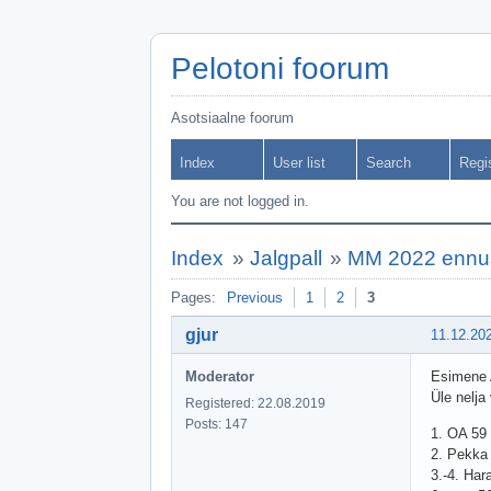
Pelotoni foorum
Asotsiaalne foorum
Index
User list
Search
Regi
You are not logged in.
Index
»
Jalgpall
»
MM 2022 ennu
Pages:
Previous
1
2
3
gjur
11.12.20
Moderator
Esimene A
Üle nelja
Registered: 22.08.2019
Posts: 147
1. OA 59
2. Pekka
3.-4. Har