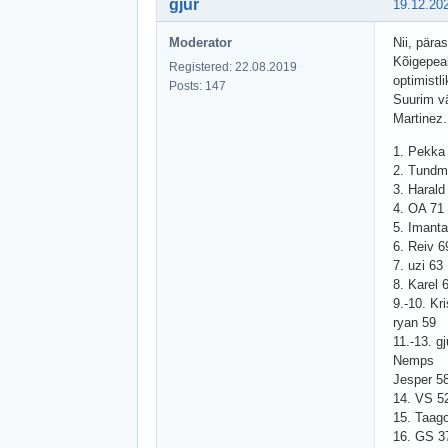
gjur
19.12.20
Moderator
Nii, pära
Kõigepeal
Registered: 22.08.2019
optimistl
Posts: 147
Suurim vä
Martinez.
1. Pekka
2. Tundm
3. Harald
4. OA 71
5. Imanta
6. Reiv 6
7. uzi 63
8. Karel 
9.-10. Kri
ryan 59
11.-13. gj
Nemps
Jesper 5
14. VS 5
15. Taag
16. GS 3