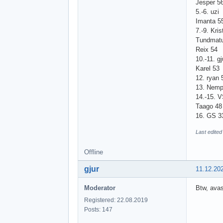
Jesper 5
5.-6. uzi
Imanta 5
7.-9. Krist
Tundmat
Reix 54
10.-11. gj
Karel 53
12. ryan 
13. Nemp
14.-15. 
Taago 48
16. GS 3
Last edited
Offline
gjur
11.12.20
Moderator
Btw, avas
Registered: 22.08.2019
Posts: 147