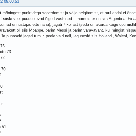
22 09:03:53
st mõningast punktidega soperdamist ja välja selgitamist, et mul endal ei õnnes
t siiski veel puuduolevad õiged vastused: Ilmameister on siis Argentina. Fina
ikumad ennustajad ette näha), jagati 7 kollast (seda omakorda kõige optimistl
ravakütt oli siis Mbappe, parim Messi ja parim väravavaht, kui mingist hispaani
 Ja punaseid jagati turniiri peale vaid neli, jagunesid siis Hollandi, Walesi, Ka
 75
atu 73
 72
 70
9
60
sti
ur
8
2
o 51
7