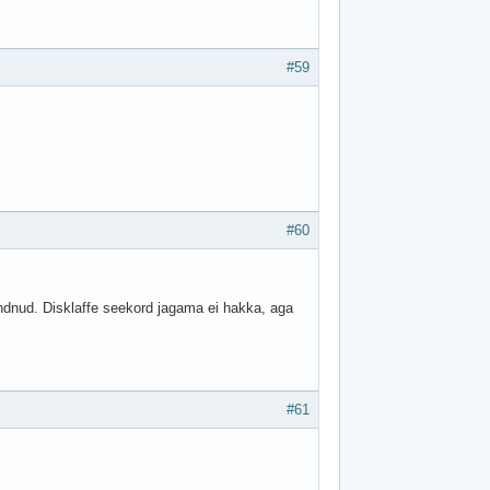
#59
#60
kandnud. Disklaffe seekord jagama ei hakka, aga
#61