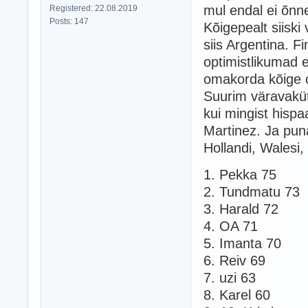
mul endal ei õnne
Registered: 22.08.2019
Posts: 147
Kõigepealt siisk
siis Argentina. F
optimistlikumad e
omakorda kõige o
Suurim väravaküt
kui mingist hispaa
Martinez. Ja punas
Hollandi, Walesi,
1. Pekka 75
2. Tundmatu 73
3. Harald 72
4. OA 71
5. Imanta 70
6. Reiv 69
7. uzi 63
8. Karel 60