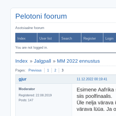
Pelotoni foorum
Asotsiaalne foorum
Index
User list
Search
Register
Login
You are not logged in.
Index
»
Jalgpall
»
MM 2022 ennustus
Pages:
Previous
1
2
3
gjur
11.12.2022 00:19:41
Esimene Aafrika 
Moderator
siis poolfinaalis.
Registered: 22.08.2019
Posts: 147
Üle nelja värava
värava lüüa. Ja 